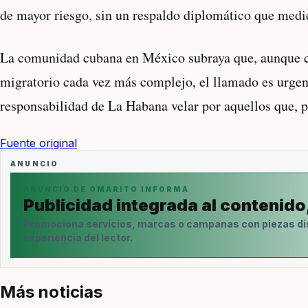
de mayor riesgo, sin un respaldo diplomático que medie 
La comunidad cubana en México subraya que, aunque co
migratorio cada vez más complejo, el llamado es urge
responsabilidad de La Habana velar por aquellos que, 
Fuente original
ANUNCIO
ANUNCIO DE OMARITO INFORMA
Publicidad integrada al contenido
Promociona servicios, marcas o campanas con piezas di
experiencia del lector.
Más noticias