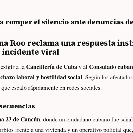
 romper el silencio ante denuncias d
 Roo reclama una respuesta instit
 incidente viral
Cancillería de Cuba
Consulado cuban
exigir a la
y al
chazo laboral y hostilidad social
. Según los afectado
l que escaló rápidamente en redes sociales.
nsecuencias
a 23 de Cancún
, donde un ciudadano cubano fue señal
rbios frente a una vivienda y un operativo policial que, 