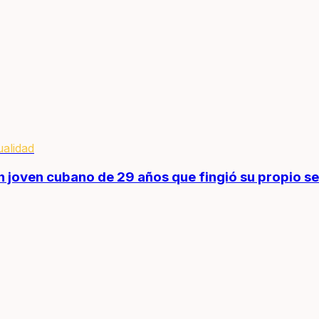
ualidad
 joven cubano de 29 años que fingió su propio se